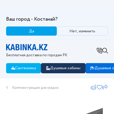
Ваш город - Костанай?
Да
Нет, изменить
Бесплатная доставка по городам РК
Сантехника
Душевые кабины
Душевые о
Комплектующие для грядок