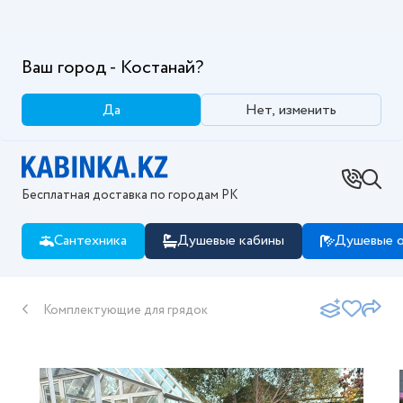
Ваш город - Костанай?
Да
Нет, изменить
Бесплатная доставка по городам РК
Сантехника
Душевые кабины
Душевые о
Комплектующие для грядок