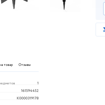
на товар
Отзывы
редметов
1
161594452
K0000319178