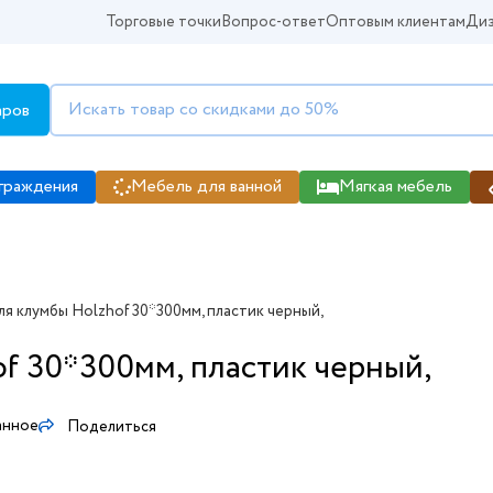
Торговые точки
Вопрос-ответ
Оптовым клиентам
Диз
аров
граждения
Мебель для ванной
Мягкая мебель
я клумбы Holzhof 30*300мм, пластик черный,
f 30*300мм, пластик черный,
анное
Поделиться