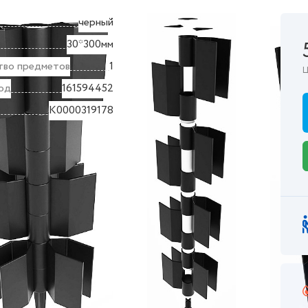
черный
30*300мм
тво предметов
1
Ц
од
161594452
K0000319178