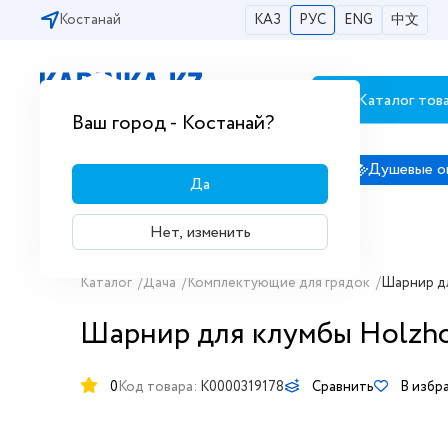
Костанай
КАЗ
РУС
ENG
中文
Каталог тов
Бесплатная доставка по городам РК
Ваш город - Костанай?
Сантехника
Душевые кабины
Душевые о
Да
Нет, изменить
Каталог
/
Дача
/
Комплектующие для грядок
/
Шарнир дл
Шарнир для клумбы Holzho
0
Код товара:
K0000319178
Сравнить
В избр