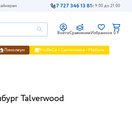
+7 727 346 13 81
айнерам
с 9:00 до 21:00
Войти
Сравнение
Избранное
0 ₸
Линолеум
HoReCa | Сантехника • Мебель
бург Talverwood