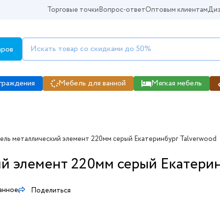
Торговые точки
Вопрос-ответ
Оптовым клиентам
Диз
аров
граждения
Мебель для ванной
Мягкая мебель
ль металлический элемент 220мм серый Екатеринбург Talverwood
й элемент 220мм серый Екатерин
анное
Поделиться