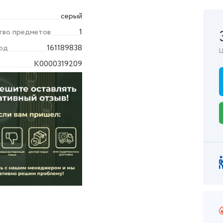
серый
тво предметов
1
од
161189838
Ц
K0000319209