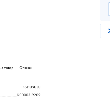
на товар
Отзывы
161189838
K0000319209