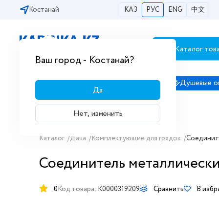
Костанай
КАЗ
РУС
ENG
中文
Каталог тов
Бесплатная доставка по городам РК
Ваш город - Костанай?
Сантехника
Душевые кабины
Душевые о
Да
Нет, изменить
Каталог
/
Дача
/
Комплектующие для грядок
/
Соедините
Соединитель металлически
0
Код товара:
K0000319209
Сравнить
В избр