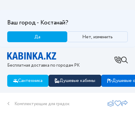
Ваш город - Костанай?
Да
Нет, изменить
Бесплатная доставка по городам РК
Сантехника
Душевые кабины
Душевые о
Комплектующие для грядок