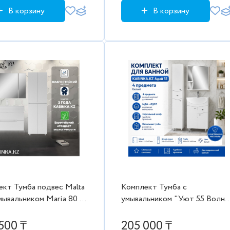
В корзину
В корзину
т Тумба подвес Malta
Комплект Тумба с
мывальником Maria 80 с
умывальником "Уют 55 Волна
ящиками В2 Байтерек +
с верхним ящиком В1 Адай +
 пенал
зеркало + пенал
500 ₸
205 000 ₸