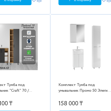
ект Тумба под
Комплект Тумба под
ьник "Craft" 70 /
умывальник Промо 50 Элегия
р/ без ящика Байтерек
DP2601T с умывальником +
альником + пенал
шкаф + пенал
100 ₸
158 000 ₸