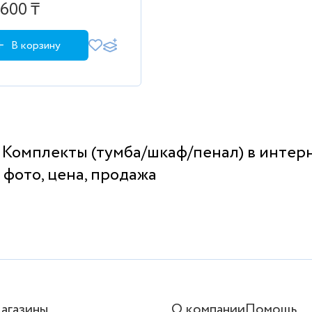
еркало, пенал 300
600 ₸
В корзину
 Комплекты (тумба/шкаф/пенал) в интерн
 фото, цена, продажа
агазины
О компании
Помощь