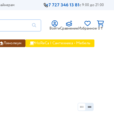
+7 727 346 13 81
айнерам
с 9:00 до 21:00
Войти
Сравнение
Избранное
0 ₸
Линолеум
HoReCa | Сантехника • Мебель
a.kz размеры и цены, фото, цена,