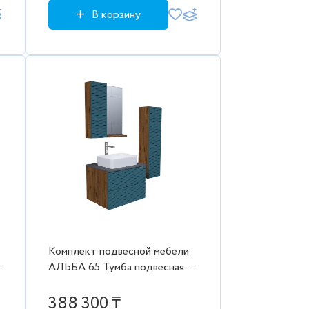
В корзину
Комплект подвесной мебели
"
АЛЬБА 65 Тумба подвесная с
2-я ящ. веллингтон/бриз с
накладным ум.Grossman,
388 300 ₸