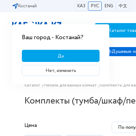
Костанай
КАЗ
РУС
ENG
中文
Каталог тов
Бесплатная доставка по городам РК
Ваш город - Костанай?
Сантехника
Душевые кабины
Душевые о
Да
Нет, изменить
Купить Комплекты (тумба/шкаф/пе
Каталог
/
Мебель для ванных комнат
/
Комплекты для в
Комплекты (тумба/шкаф/пе
Цена
По попу