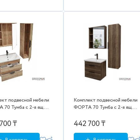
ект подвесной мебели
Комплект подвесной мебели
 70 Тумба с 2-я ящ.
ФОРТА 70 Тумба с 2-я ящ.
лифакс с ум.Фостер,
темный дуб с ум.Фостер,
еркало, пенал 300
шкаф-зеркало, пенал 300
700 ₸
442 700 ₸
В корзину
В корзину