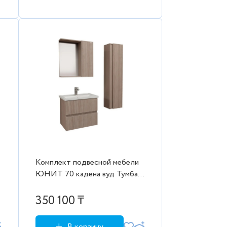
Комплект подвесной мебели
ЮНИТ 70 кадена вуд Тумба с
2-я ящ. с ум. Фостер, шкаф-
зеркало, пенал 300
350 100 ₸
В корзину