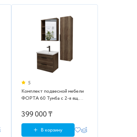
5
Комплект подвесной мебели
ФОРТА 60 Тумба с 2-я ящ.
темный дуб с ум.Фостер,
шкаф-зеркало, пенал 300
399 000 ₸
В корзину