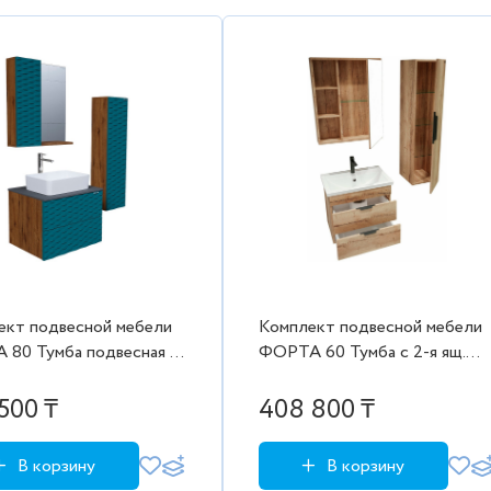
ект подвесной мебели
Комплект подвесной мебели
 80 Тумба подвесная с
ФОРТА 60 Тумба с 2-я ящ.
. веллингтон/бриз с
дуб галифакс с ум.Фостер,
ным ум.Grossman,
шкаф-зеркало, пенал 300
500 ₸
408 800 ₸
еркало, пенал 300
В корзину
В корзину