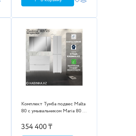
Комплект Тумба подвес Malta
80 с умывальником Maria 80 с
двумя ящиками В2 Байтерек +
шкаф + пенал
354 400 ₸