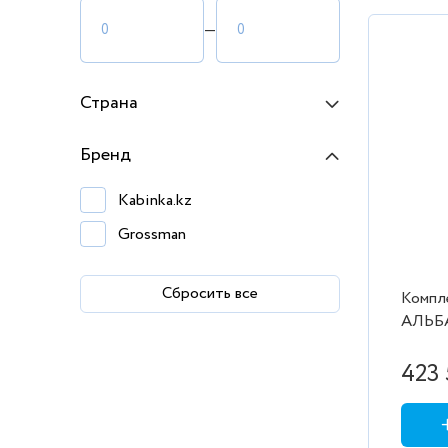
—
Страна
Бренд
Kabinka.kz
Grossman
Сбросить все
Компл
АЛЬБА
2-я ящ
наклад
423 
шкаф-з