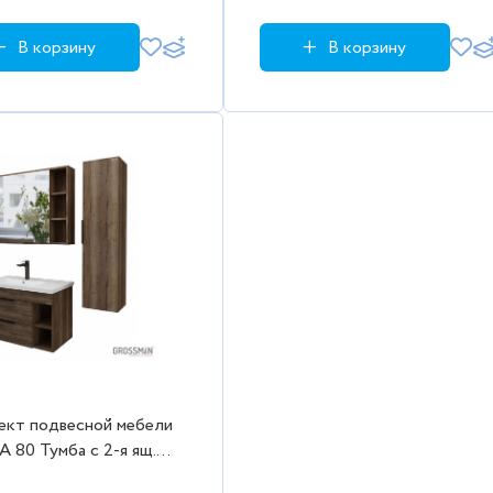
В корзину
В корзину
ект подвесной мебели
 80 Тумба с 2-я ящ.
 дуб с ум.Фостер,