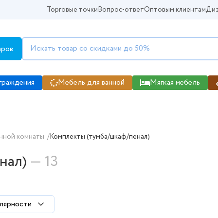
Торговые точки
Вопрос-ответ
Оптовым клиентам
Диз
аров
граждения
Мебель для ванной
Мягкая мебель
нал) в интернет магазине Kabink
анной комнаты
/
Комплекты (тумба/шкаф/пенал)
нал)
— 13
лярности