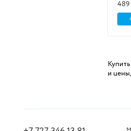
шкаф-з
489 
Купить
и цены,
М