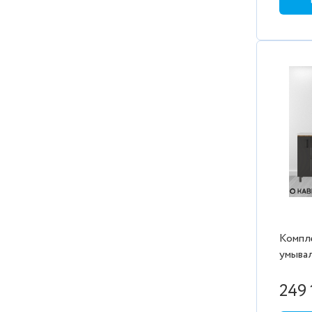
Компл
умывал
Фосте
с умыв
249 