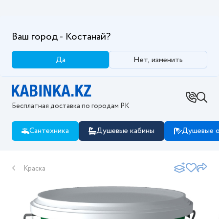
Ваш город - Костанай?
Да
Нет, изменить
Бесплатная доставка по городам РК
Сантехника
Душевые кабины
Душевые о
Краска