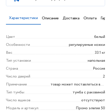
Характеристики
Описание
Доставка
Оплата
Гаран
Цвет
белый
Особенности
регулируемые ножки
Вес
33.1 кг
Тип установки
напольная
Страна
Россия
Число дверей
2
Примечание
товар может поставляться в
разобранном виде (по поводу
Тип тумбы
тумба с раковиной
сборки уточняйте у продавца)
Число ящиков
отсутствуют
Модель и артикул
Промо элегия 50