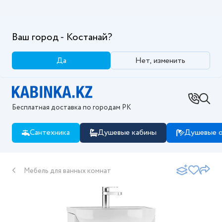
Ваш город - Костанай?
Да
Нет, изменить
Бесплатная доставка по городам РК
Сантехника
Душевые кабины
Душевые о
Мебель для ванных комнат