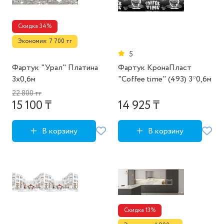
Скидка 34%
Экономия: 7 700 тг
5
Фартук "Урал" Платина
Фартук КронаПласт
3х0,6м
"Coffee time" (493) 3*0,6м
22 800 тг
15 100 ₸
14 925 ₸
В корзину
В корзину
Скидка 13%