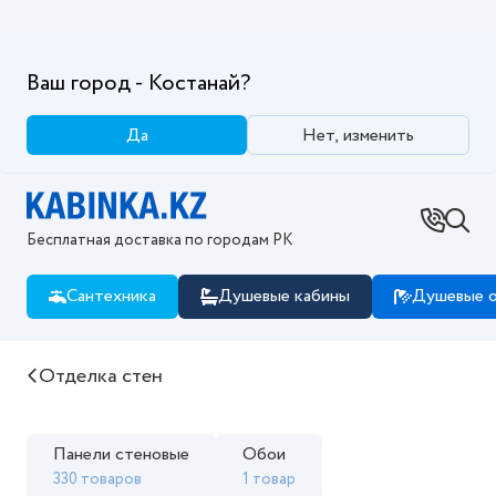
Ваш город - Костанай?
Да
Нет, изменить
Бесплатная доставка по городам РК
Сантехника
Душевые кабины
Душевые о
Купить Отделка стен в интернет магазине Kabinka.
Отделка стен
Панели стеновые
Обои
330 товаров
1 товар