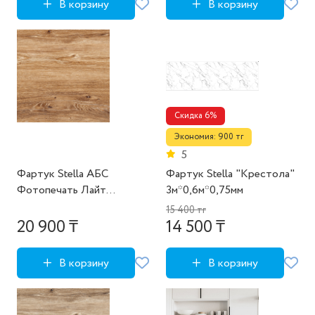
В корзину
В корзину
Скидка 6%
Экономия: 900 тг
5
Фартук Stella АБС
Фартук Stella "Крестола"
Фотопечать Лайт
3м*0,6м*0,75мм
"Теплый дуб"
15 400 тг
3м*0,6м*0.75мм
20 900 ₸
14 500 ₸
В корзину
В корзину