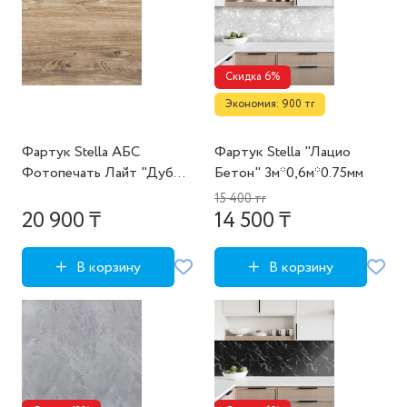
Скидка 6%
Экономия: 900 тг
Фартук Stella АБС
Фартук Stella "Лацио
Фотопечать Лайт "Дуб
Бетон" 3м*0,6м*0.75мм
классик" 3м*0,6м*0.75мм
15 400 тг
20 900 ₸
14 500 ₸
В корзину
В корзину