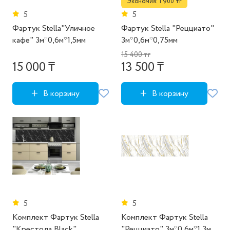
Экономия: 1 900 тг
5
5
Фартук Stella"Уличное
Фартук Stella "Рецциато"
кафе" 3м*0,6м*1,5мм
3м*0,6м*0,75мм
15 400 тг
15 000 ₸
13 500 ₸
В корзину
В корзину
5
5
Комплект Фартук Stella
Комплект Фартук Stella
"Крестола Black"
"Рецциато" 3м*0,6м*1,3мм