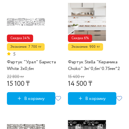
Скидка 34%
Скидка 6%
Экономия: 7 700 тг
Экономия: 900 тг
5
Фартук "Урал" Бариста
Фартук Stella "Керамика
White 3х0,6м
Choko" 3м*0,6м*0.75мм^2
22 800 тг
15 400 тг
15 100 ₸
14 500 ₸
В корзину
В корзину