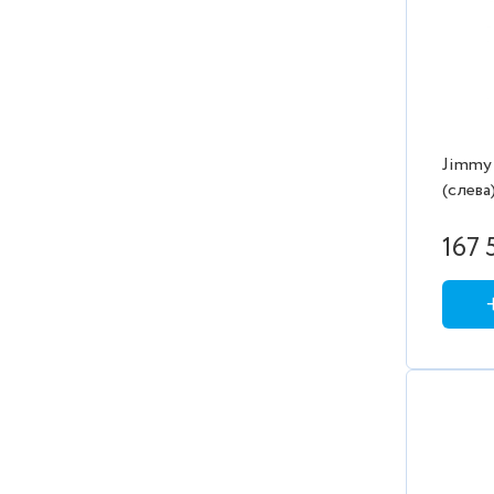
Jimmy
(слева) Полотенцесушит
Beste
167 