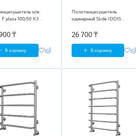
енцесушитель н/ж.
Полотенцесушитель
F plaza 100/50 K3
одинарный Slide IDDIS
т (в комплекте уголки
SLIBS10i49
" гайка/гайка с
900 ₸
26 700 ₸
нтриком и
ателем)
В корзину
В корзину