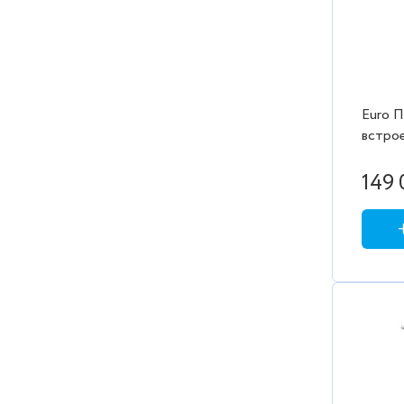
Euro П
встро
Beste
(RAL 9
149 