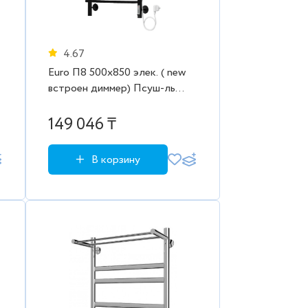
4.67
Euro П8 500х850 элек. ( new
встроен диммер) Псуш-ль
Beste(Евромикс) Порошк
(RAL 9005 мат.) (черный)
149 046 ₸
В корзину