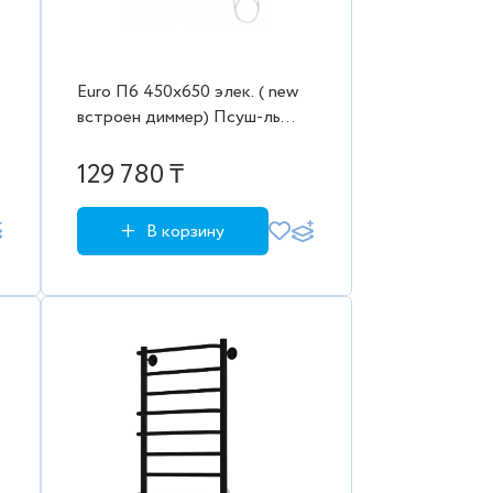
Euro П6 450х650 элек. ( new
встроен диммер) Псуш-ль
Beste(Евромикс) Порошк
(RAL 9003 матовый) (бел)
129 780 ₸
В корзину