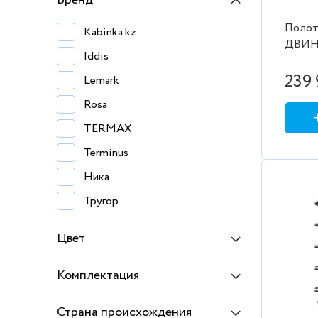
Бренд
Полот
Kabinka.kz
ДВИН 
Iddis
квадра
1"×3/4
239 
Lemark
эксце
Rosa
отраж
TERMAX
Terminus
Ника
Тругор
Цвет
Комплектация
Страна происхождения