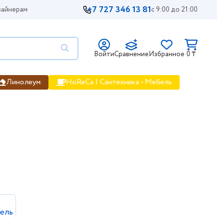
+7 727 346 13 81
айнерам
с 9:00 до 21:00
Войти
Сравнение
Избранное
0 ₸
Линолеум
HoReCa | Сантехника • Мебель
Kabinka.kz
ель