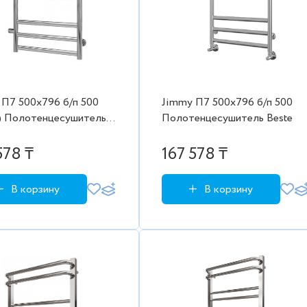
 П7 500х796 б/п 500
Jimmy П7 500х796 б/п 500
ель
Полотенцесушитель Beste
578 ₸
167 578 ₸
В корзину
В корзину