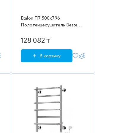
Etalon П7 500х796
Полотенцесушитель Beste
(стандарт) Порошковый (RAL
9005 матовый) (черный)
128 082 ₸
В корзину