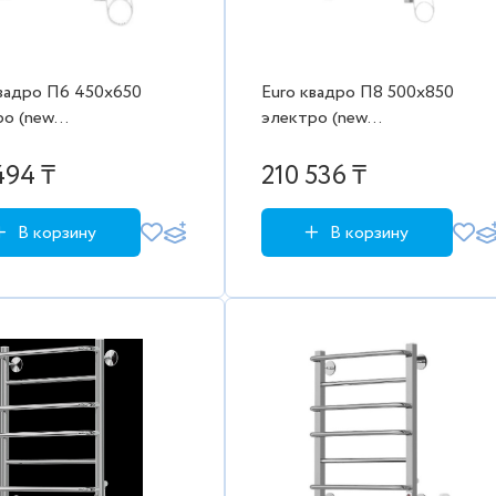
квадро П6 450х650
Euro квадро П8 500х850
ро (new
электро (new
ен.диммер)
встроен.диммер)
енцесушитель Beste
Полотенцесушитель Beste
494 ₸
210 536 ₸
В корзину
В корзину