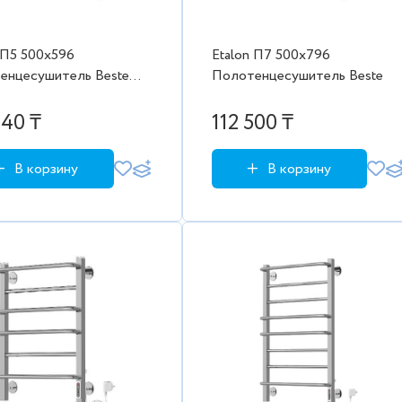
 П5 500х596
Etalon П7 500х796
енцесушитель Beste
Полотенцесушитель Beste
дарт) Порошковый (RAL
атовый) (черный)
040 ₸
112 500 ₸
В корзину
В корзину