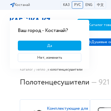
Костанай
КАЗ
РУС
ENG
中文
Каталог тов
Бесплатная доставка по городам РК
Ваш город - Костанай?
Сантехника
Душевые кабины
Душевые о
Да
Нет, изменить
Купить полотенцесушители в Каза
Каталог
/
Тепло
/
Полотенцесушители
Полотенцесушители
— 921
Комплектующие для