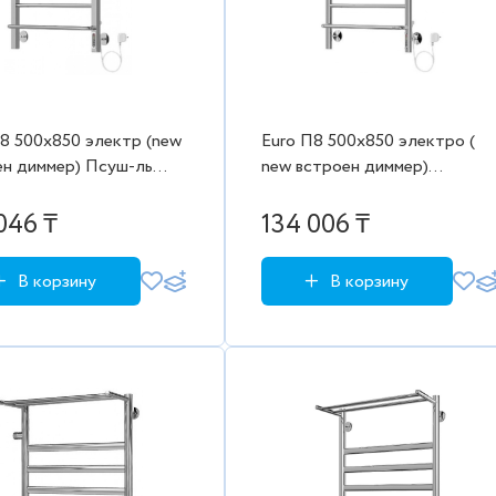
8 500х850 электр (new
Euro П8 500х850 электро (
ен диммер) Псуш-ль
new встроен диммер)
(Евромикс) Порошк
Полотенцесушитель Beste
003 мат) (белый)
046 ₸
134 006 ₸
В корзину
В корзину