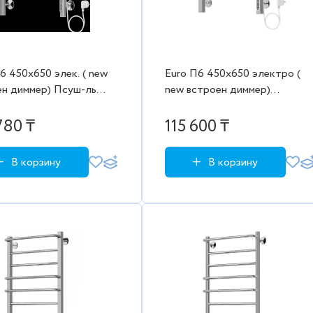
6 450х650 элек. ( new
Euro П6 450х650 электро (
ен диммер) Псуш-ль
new встроен диммер)
Евромикс) Порошк.
Полотенцесушитель Beste
005 мат.) (черный)
780 ₸
115 600 ₸
В корзину
В корзину