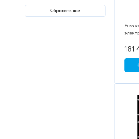
Сбросить все
Euro 
элект
встро
Полот
181 