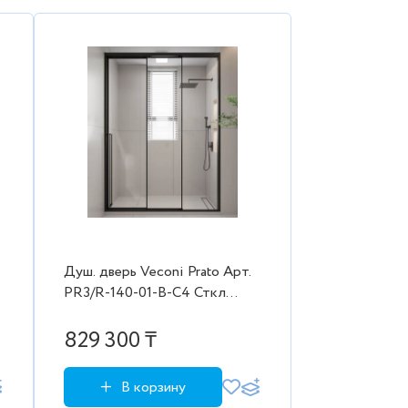
Душ. дверь Veconi Prato Aрт.
PR3/R-140-01-B-C4 Сткл
проз./8 мм (1380-
1400/2000,черн. прав.
829 300 ₸
2коробки)
В корзину