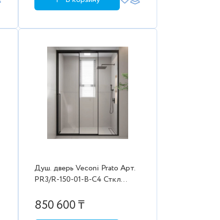
Душ. дверь Veconi Prato Aрт.
PR3/R-150-01-B-C4 Сткл
проз./8 мм (1480-
)
1500/2000,черн. прав.
850 600 ₸
2коробки)