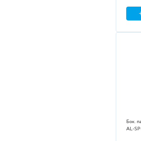
2коро
Бок. п
AL-SP
C4 Сте