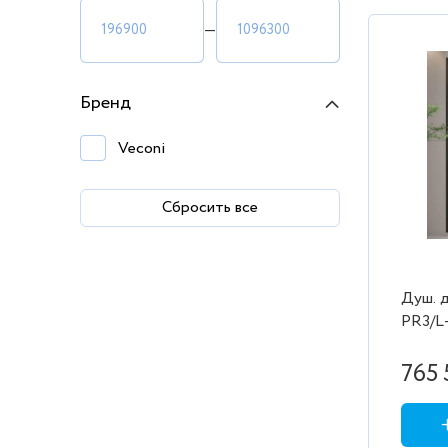
—
Бренд
Veconi
Сбросить все
Душ. д
PR3/L-
проз./
1100/2
765 
2коро