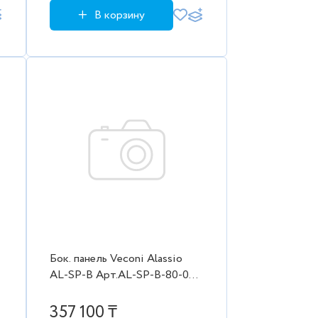
В корзину
Бок. панель Veconi Alassio
AL-SP-B Арт.AL-SP-B-80-00-
C4 Стекло прозр.освет./8мм
(790-800/2000,черн.м
357 100 ₸