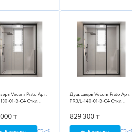
верь Veconi Prato Aрт.
Душ. дверь Veconi Prato Aрт.
-130-01-B-C4 Сткл
PR3/L-140-01-B-C4 Сткл
8 мм (1280-
проз./8 мм (1380-
000,черн. лев.
1400/2000,черн. лев.
000 ₸
829 300 ₸
бки)
2коробки)
В корзину
В корзину