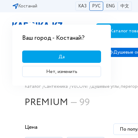
Костанай
КАЗ
РУС
ENG
中文
Каталог тов
Бесплатная доставка по городам РК
Ваш город - Костанай?
Сантехника
Душевые кабины
Душевые о
Да
Нет, изменить
Купить PREMIUM в интернет мага
Каталог
/
Сантехника
/
VECONI
/
Душевые углы, перегор
PREMIUM
— 99
Цена
По попу