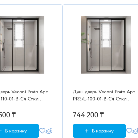
верь Veconi Prato Aрт.
Душ. дверь Veconi Prato Aрт.
110-01-B-C4 Сткл
PR3/L-100-01-B-C4 Сткл
8 мм (1080-
проз./8 мм (980-
000,черн. лев.
1000/2000,черн. лев.
500 ₸
744 200 ₸
бки)
2коробки)
В корзину
В корзину