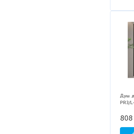
Душ. д
PR3/L
проз./
1300/2
808 
2коро