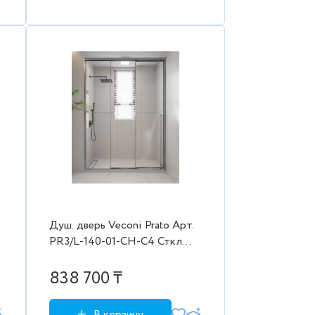
Душ. дверь Veconi Prato Aрт.
PR3/L-140-01-CH-C4 Сткл
проз./8 мм (1380-
1400/2000,хром. лев.
838 700 ₸
2коробки)
В корзину