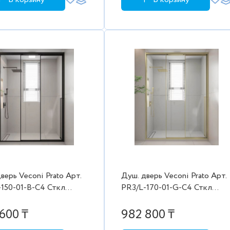
верь Veconi Prato Aрт.
Душ. дверь Veconi Prato Aрт.
-150-01-B-C4 Сткл
PR3/L-170-01-G-C4 Сткл
8 мм (1480-
проз./8 мм (1680-
000,черн. лев.
1700/2000,зол. лев. 2коробки
600 ₸
982 800 ₸
бки)