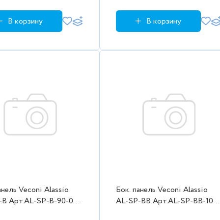
бки)
1000/2000,черн.
В корзину
В корзину
анель Veconi Alassio
Бок. панель Veconi Alassio
-B Арт.AL-SP-B-90-00-
AL-SP-BB Арт.AL-SP-BB-100
кло прозр.освет./8мм
11-C4 Стекло черное/8мм