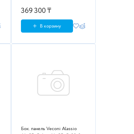
00-C4 Стекло
прозр.освет./8мм (890-
369 300 ₸
900/2000,хром
В корзину
Бок. панель Veconi Alassio