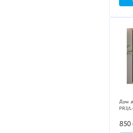
Душ. д
PR3/L
проз./
1500/2
850 
2коро