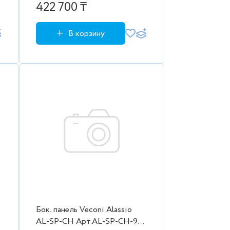
(790-800/2000, черн.мат.
422 700 ₸
В корзину
Бок. панель Veconi Alassio
-
AL-SP-CH Арт.AL-SP-CH-90-