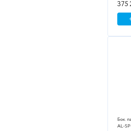
(890-9
375 
Бок. п
AL-SP