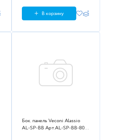
В корзину
Бок. панель Veconi Alassio
-
AL-SP-BB Арт.AL-SP-BB-80-
11-C4 Стекло черное/8мм