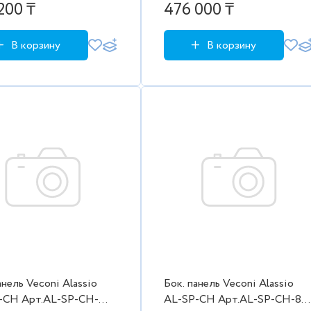
00/2000,черн.м
(990-1000/2000, черн.ма
200 ₸
476 000 ₸
В корзину
В корзину
анель Veconi Alassio
Бок. панель Veconi Alassio
-CH Арт.AL-SP-CH-
AL-SP-CH Арт.AL-SP-CH-80