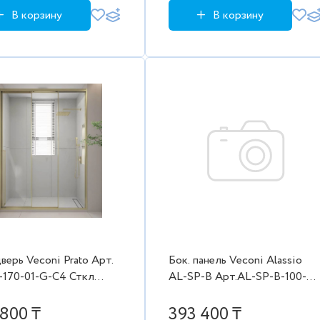
В корзину
В корзину
верь Veconi Prato Aрт.
Бок. панель Veconi Alassio
-170-01-G-C4 Сткл
AL-SP-B Арт.AL-SP-B-100-
8 мм (1680-
00-C4 Стекло
000,зол. прав.
прозр.освет./8мм(990-
800 ₸
393 400 ₸