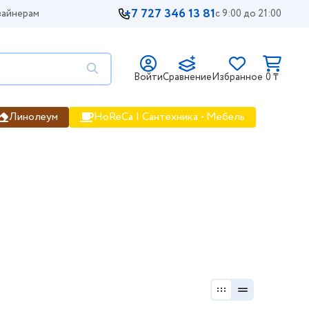
+7 727 346 13 81
айнерам
с 9:00 до 21:00
Войти
Сравнение
Избранное
0 ₸
Линолеум
HoReCa | Сантехника • Мебель
 фото, цена, продажа