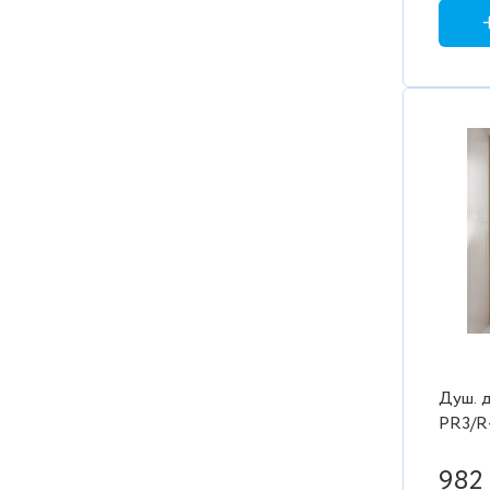
Душ. д
PR3/R
проз./
1700/2
982 