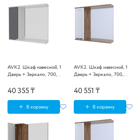
AVK2. Шкаф навесной, 1
AVK2. Шкаф навесной, 1
Дверь + Зеркало, 700,
Дверь + Зеркало, 700,
коллекция (Аруна, Серый
коллекция (Эрика, Дуб
Графит, Белый матовый)
Крафт Золотой, Графит
40 355 ₸
40 551 ₸
древесный)
В корзину
В корзину