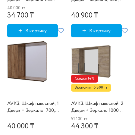
(София)
коллекция (София, Дуб
40 000 тг
Крафт Золотой)
34 700 ₸
40 900 ₸
В корзину
В корзину
Скидка 14%
Экономия: 6 800 тг
AVK3. Шкаф навесной, 1
AVK3. Шкаф навесной, 2
Дверь + Зеркало, 700,
Двери + Зеркало 1000
коллекция (София, Дуб
(Кира)
51 100 тг
Крафт Золотой)
40 000 ₸
44 300 ₸