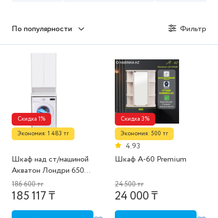
По популярности
Фильтр
Скидка 1%
Скидка 3%
Экономия: 1 483 тг
Экономия: 500 тг
4.93
Шкаф над ст/машиной
Шкаф А-60 Premium
Акватон Лондри 650
1A260503LH010
186 600 тг
24 500 тг
185 117 ₸
24 000 ₸