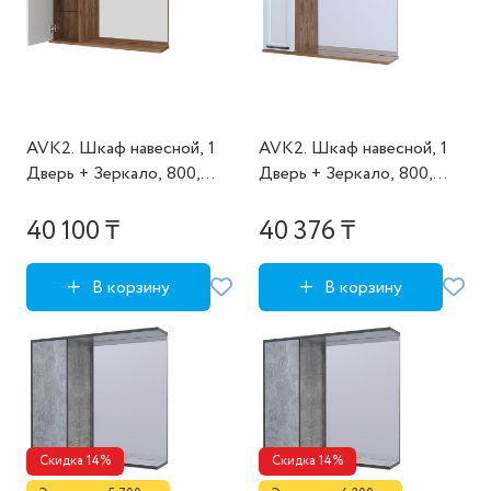
AVK2. Шкаф навесной, 1
AVK2. Шкаф навесной, 1
Дверь + Зеркало, 800,
Дверь + Зеркало, 800,
коллекция (Амали, Дуб
коллекция (Эрика, Дуб
Крафт Золотой,
Крафт Золотой, Графит
40 100 ₸
40 376 ₸
Молочный глянец)
древесный)
В корзину
В корзину
Скидка 14%
Скидка 14%