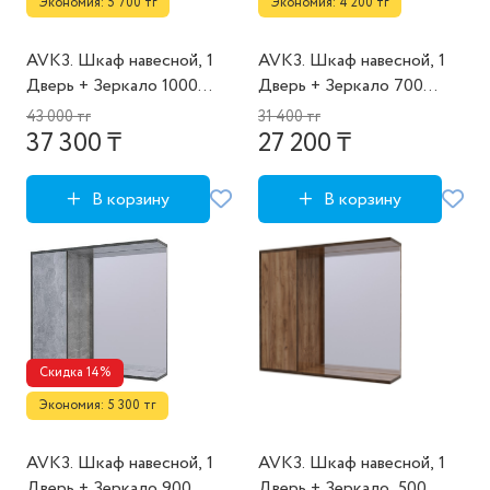
Экономия: 5 700 тг
Экономия: 4 200 тг
AVK3. Шкаф навесной, 1
AVK3. Шкаф навесной, 1
Дверь + Зеркало 1000
Дверь + Зеркало 700
(София)
(София)
43 000 тг
31 400 тг
37 300 ₸
27 200 ₸
В корзину
В корзину
Скидка 14%
Экономия: 5 300 тг
AVK3. Шкаф навесной, 1
AVK3. Шкаф навесной, 1
Дверь + Зеркало 900
Дверь + Зеркало, 500,