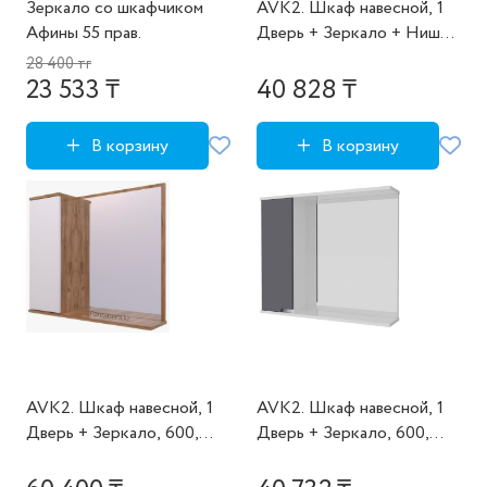
Зеркало со шкафчиком
AVK2. Шкаф навесной, 1
Афины 55 прав.
Дверь + Зеркало + Ниша,
600, коллекция (Далия,
28 400 тг
Дуб Крафт Золотой,
23 533 ₸
40 828 ₸
Молочный глянец)
В корзину
В корзину
AVK2. Шкаф навесной, 1
AVK2. Шкаф навесной, 1
Дверь + Зеркало, 600,
Дверь + Зеркало, 600,
коллекция (Ангелика,
коллекция (Аруна, Серый
Основной, Дуб Крафт
Графит, Белый матовый)