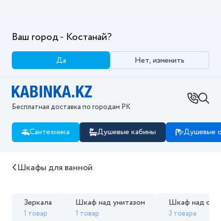
Ваш город - Костанай?
Да
Нет, изменить
Бесплатная доставка по городам РК
Сантехника
Душевые кабины
Душевые о
Купить Шкафы для ванной в интернет магазине Kab
Шкафы для ванной
Зеркала
Шкаф над унитазом
Шкаф над сти
1 товар
1 товар
3 товара