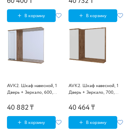
60 400 ₸
40 732 ₸
Золотой, Молоч
В корзину
В корзину
AVK2. Шкаф навесной, 1
AVK2. Шкаф навесной, 1
Дверь + Зеркало, 600,
Дверь + Зеркало, 700,
коллекция (Эрика, Дуб
коллекция (Ангелика, Дуб
Крафт Золотой, Графит
Крафт Золотой,
40 882 ₸
40 464 ₸
древесный)
Молочный глянец
В корзину
В корзину