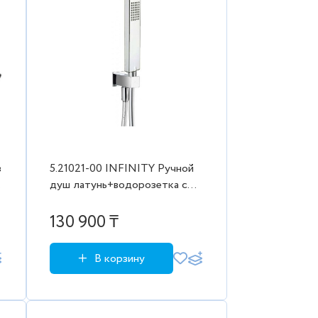
з
5.21021-00 INFINITY Ручной
душ латунь+водорозетка с
подкл. воды+шланг 1500мм,
хром (265519)
130 900 ₸
В корзину