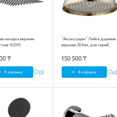
я насадка верхняя
"Аксессуары" Лейка душевая
атная IDDIS
верхняя 303мм, для серий
Винтаж/Вилла, бронза
00 ₸
150 500 ₸
В корзину
В корзину