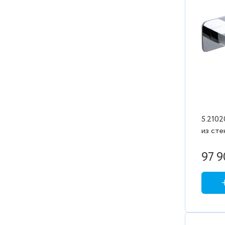
5.210
из сте
встраи
(26551
97 9