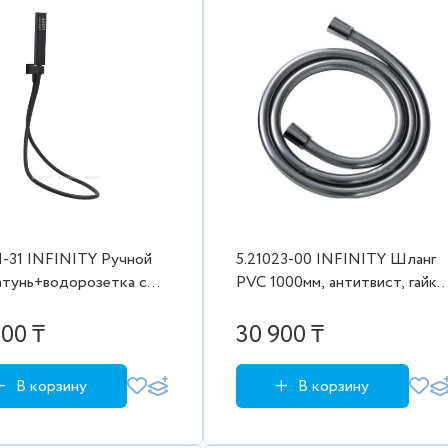
1-31 INFINITY Ручной
5.21023-00 INFINITY Шланг
атунь+водорозетка с
PVC 1000мм, антитвист, гайки
 воды+шланг 1500мм,
латунь, хром (265523)
ат (265520)
900 ₸
30 900 ₸
В корзину
В корзину