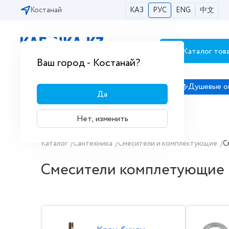
Костанай
КАЗ
РУС
ENG
中文
Каталог тов
Бесплатная доставка по городам РК
Ваш город - Костанай?
Сантехника
Душевые кабины
Душевые о
Да
Нет, изменить
Купить Смесители комплетующие 
Каталог
/
Сантехника
/
Смесители и комплектующие
/
С
Смесители комплетующие