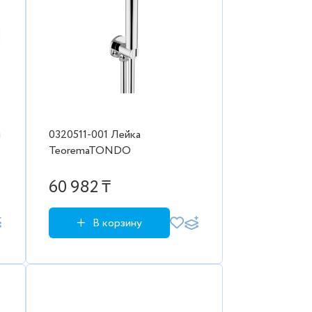
й
0320511-001 Лейка
TeoremaTONDO
60 982 ₸
В корзину