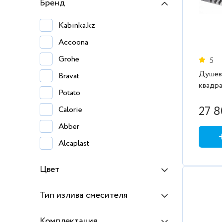
Бренд
Kabinka.kz
Accoona
Grohe
5
Душева
Bravat
квадр
Potato
27 8
Calorie
Abber
Alcaplast
Allen Brau
Цвет
Am.Pm
Cersanit
Тип излива смесителя
Haiba
Комплектация