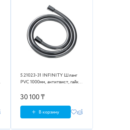
5.21023-31 INFINITY Шланг
PVC 1000мм, антитвист, гайки
латунь, черн.мат (265524)
30 100 ₸
В корзину