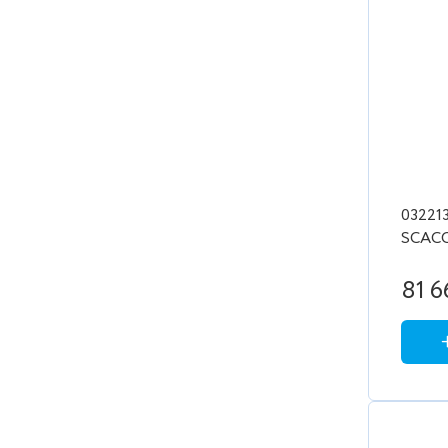
03221
SCAC
81 6