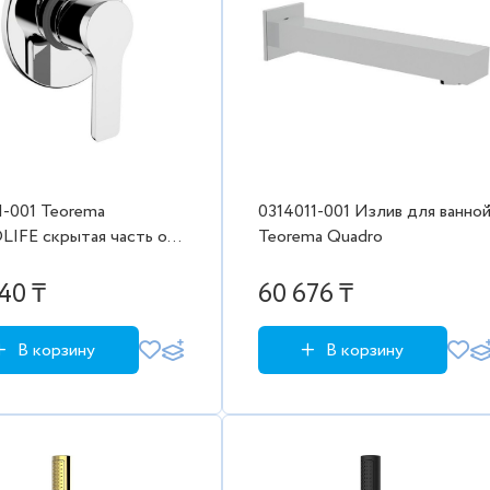
1-001 Teorema
0314011-001 Излив для ванно
IFE скрытая часть от
Teorema Quadro
11-002
40 ₸
60 676 ₸
В корзину
В корзину