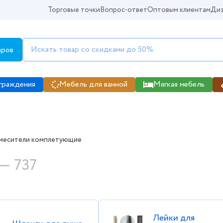
Торговые точки
Вопрос-ответ
Оптовым клиентам
Диз
аров
граждения
Мебель для ванной
Мягкая мебель
в интернет магазине Kabinka.kz 
месители комплетующие
— 737
Лейки для