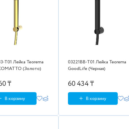
33-T01 Лейка Teorema
03221BB-T01 Лейка Teorema
COMATTO (Золото)
GoodLife (Черная)
60 ₸
60 434 ₸
В корзину
В корзину