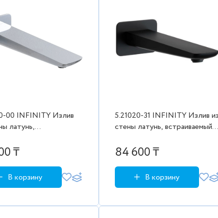
20-00 INFINITY Излив
5.21020-31 INFINITY Излив и
ны латунь,
стены латунь, встраиваемый,
ваемый, 200мм, хром
200мм, черн. мат (265515)
4)
00 ₸
84 600 ₸
В корзину
В корзину