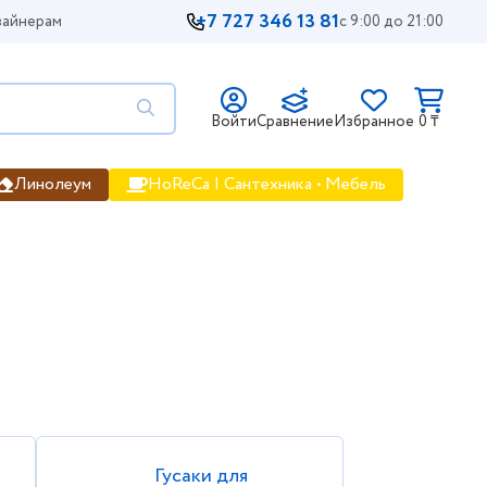
+7 727 346 13 81
айнерам
с 9:00 до 21:00
Войти
Сравнение
Избранное
0 ₸
Линолеум
HoReCa | Сантехника • Мебель
размеры и цены, фото, цена, про
Гусаки для