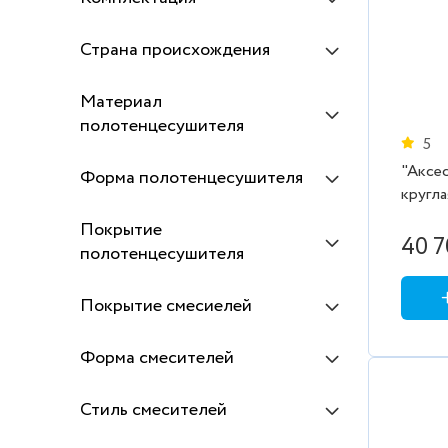
Hansgrohe
Iddis
Страна происхождения
Lemark
Материал
Lyuker
полотенцесушителя
5
Milardo
"Аксе
Форма полотенцесушителя
Optima
кругла
SANCOS
120х2
Покрытие
40 7
Terminus
полотенцесушителя
Wellsee
Покрытие смесиелей
WeltWasser
Ани Пласт
Форма смесителей
Стиль смесителей