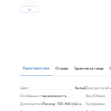
Характеристики
Отзывы
Гарантия на товар
Цвет
белый
Для детской 
Особенности
возможность
Вес/Объем
колеровки
Дополнительно
Расход: 150-160 г/м2 в
Колеровка
1слой. Наносить второй