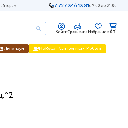
+7 727 346 13 81
айнерам
с 9:00 до 21:00
Войти
Сравнение
Избранное
0 ₸
Линолеум
HoReCa | Сантехника • Мебель
щ.^2