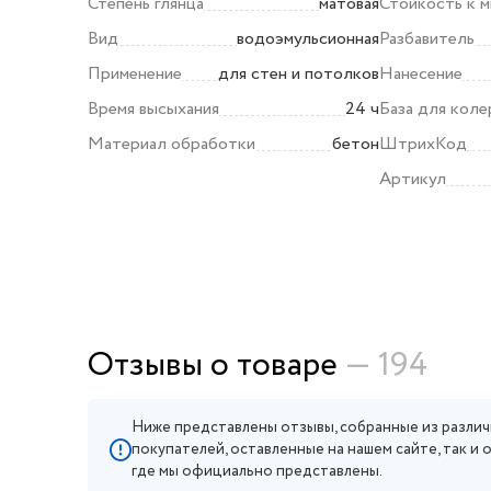
Степень глянца
матовая
Стойкость к 
слой через 1-2 часа
Вид
водоэмульсионная
Разбавитель
Применение
для стен и потолков
Нанесение
Время высыхания
24 ч
База для коле
Материал обработки
бетон
ШтрихКод
Артикул
Отзывы о товаре
— 194
Ниже представлены отзывы, собранные из различ
покупателей, оставленные на нашем сайте, так и 
где мы официально представлены.