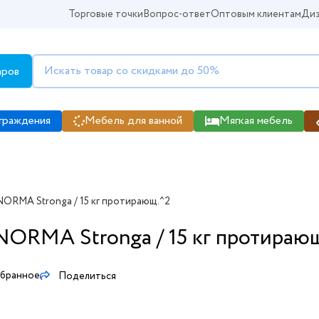
Торговые точки
Вопрос-ответ
Оптовым клиентам
Диз
аров
граждения
Мебель для ванной
Мягкая мебель
ORMA Stronga / 15 кг протирающ.^2
NORMA Stronga / 15 кг протираю
збранное
Поделиться