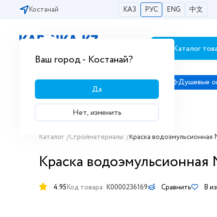
Костанай
КАЗ
РУС
ENG
中文
Каталог тов
Бесплатная доставка по городам РК
Ваш город - Костанай?
Сантехника
Душевые кабины
Душевые о
Да
Нет, изменить
Каталог
/
Стройматериалы
/
Краска водоэмульсионная N
Краска водоэмульсионная 
4.95
Код товара:
K0000236169
Сравнить
В и