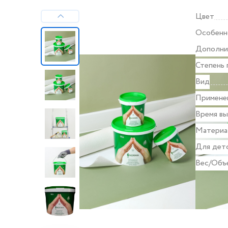
Цвет
Особенн
Дополни
Степень 
Вид
Примене
Время в
Материа
Для дет
Вес/Объ
Все хара