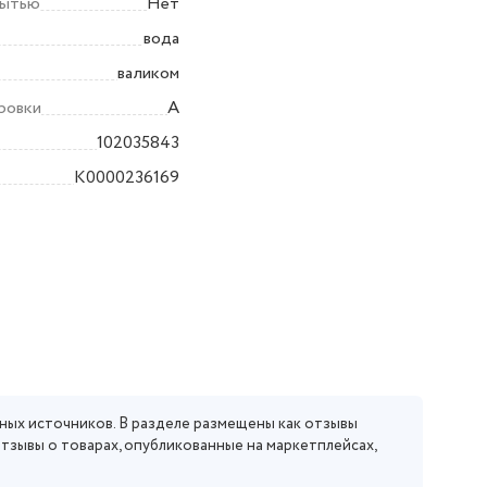
мытью
Нет
вода
валиком
ровки
A
102035843
K0000236169
ных источников. В разделе размещены как отзывы
отзывы о товарах, опубликованные на маркетплейсах,