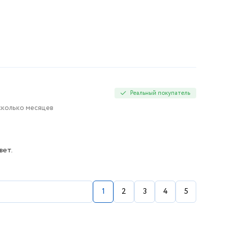
Реальный покупатель
есколько месяцев
вет.
1
2
3
4
5