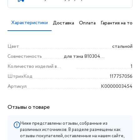
Характеристики
Доставка
Оплата
Гарантия на товар
Цвет
стальной
Совместимость
для тэна 810304
(нагревательный элемент RCF
Количество изделий в
1
PA 450 M8 2500W ТТ 200)
комплекте
ШтрихКод
117757056
для водонагревателя Ariston
Артикул
K0000003454
Отзывы о товаре
Ниже представлены отзывы, собранные из
различных источников. В разделе размещены как
отзывы покупателей, оставленные на нашем сайте,