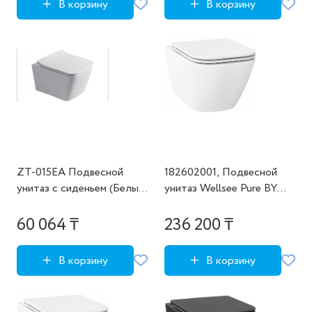
В корзину
В корзину
торнадо,1 место
ZT-015EA Подвесной
182602001, Подвесной
унитаз с сиденьем (Белый
унитаз Wellsee Pure BY
матовый)
Wellsee (состоит из
182602000, 182616000),
60 064 ₸
236 200 ₸
цвет глянцевый белый
В корзину
В корзину