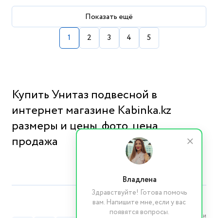
Показать ещё
1
2
3
4
5
Купить Унитаз подвесной в
интернет магазине Kabinka.kz
размеры и цены, фото, цена,
продажа
Владлена
Здравствуйте! Готова помочь
вам. Напишите мне, если у вас
появятся вопросы.
Реквизиты компании