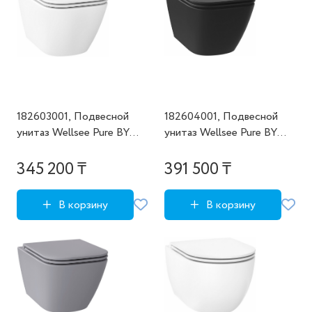
182603001, Подвесной
182604001, Подвесной
унитаз Wellsee Pure BY
унитаз Wellsee Pure BY
Wellsee (состоит из
Wellsee (состоит из
182603000, 182617000),
182604000, 182618000),
345 200 ₸
391 500 ₸
цвет матовый белый
цвет матовый черный
В корзину
В корзину