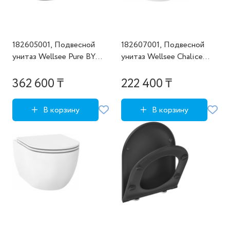
182605001, Подвесной
182607001, Подвесной
унитаз Wellsee Pure BY
унитаз Wellsee Chalice
Wellsee (состоит из
Perfection (состоит из
182605000, 182619000),
182607000, 182620000),
362 600 ₸
222 400 ₸
цвет матовый серый
цвет глянцевый белый
В корзину
В корзину