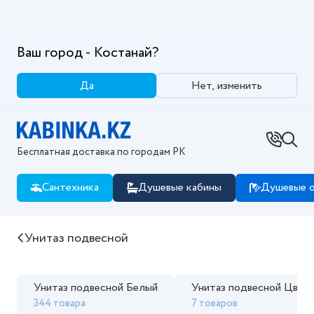
Ваш город - Костанай?
Да
Нет, изменить
Бесплатная доставка по городам РК
Сантехника
Душевые кабины
Душевые о
Купить Унитаз подвесной в интернет магазине Kab
Унитаз подвесной
Унитаз подвесной Белый
Унитаз подвесной Цвет
344 товара
7 товаров