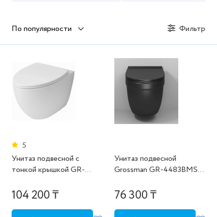
По популярности
Фильтр
5
Унитаз подвесной с
Унитаз подвесной
тонкой крышкой GR-
Grossman GR-4483BMSQ
4451S
(520*360*410)
безободковый,черный
104 200 ₸
76 300 ₸
матовый с тонкой
крышкой,микролифт,смыв