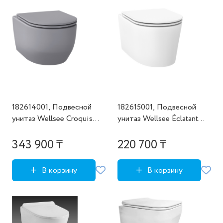
182614001, Подвесной
182615001, Подвесной
унитаз Wellsee Croquis
унитаз Wellsee Éclatant
(состоит из 182614000,
(состоит из 182615000,
182623000), цвет матовый
182620000), цвет
343 900 ₸
220 700 ₸
серый
глянцевый белый
В корзину
В корзину