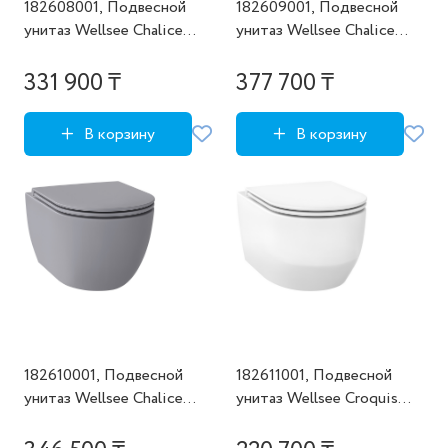
182608001, Подвесной
182609001, Подвесной
унитаз Wellsee Chalice
унитаз Wellsee Chalice
Perfection (состоит из
Perfection (состоит из
182608000, 182621000),
182609000, 182622000),
331 900 ₸
377 700 ₸
цвет матовый белый
цвет матовый черный
В корзину
В корзину
182610001, Подвесной
182611001, Подвесной
унитаз Wellsee Chalice
унитаз Wellsee Croquis
Perfection (состоит из
(состоит из 182611000,
182610000, 182623000),
182620000), цвет