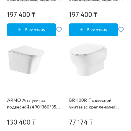
микролифтом цвет
микролифтом цвет
матовый белый
матовый черный
197 400 ₸
197 400 ₸
В корзину
В корзину
ARNO Aria унитаз
BR1100R Подвесной
подвесной (490*360*350)
унитаз (с креплениями)
безободковый, сиденье с
нано белый HDC639WH
микролифтом Cerutti SPA
130 400 ₸
77 174 ₸