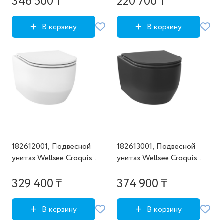
346 500 ₸
220 700 ₸
цвет матовый серый
глянцевый белый
В корзину
В корзину
182612001, Подвесной
182613001, Подвесной
унитаз Wellsee Croquis
унитаз Wellsee Croquis
(состоит из 182612000,
(состоит из 182613000,
182621000), цвет матовый
182622000), цвет матовый
329 400 ₸
374 900 ₸
белый
черный
В корзину
В корзину