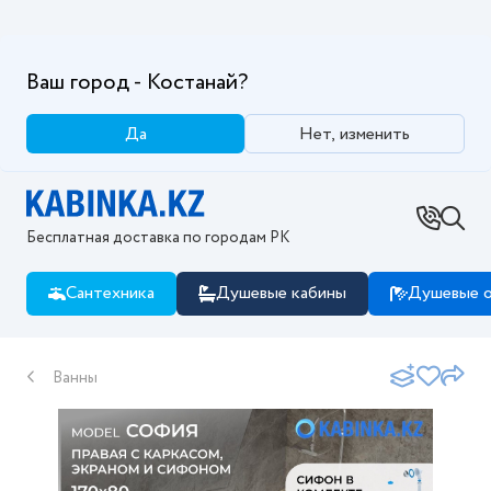
Ваш город - Костанай?
Да
Нет, изменить
Бесплатная доставка по городам РК
Сантехника
Душевые кабины
Душевые о
Ванны