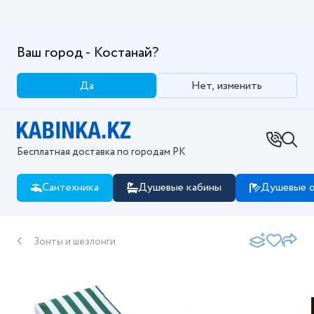
Ваш город - Костанай?
Да
Нет, изменить
Бесплатная доставка по городам РК
Сантехника
Душевые кабины
Душевые о
Зонты и шезлонги