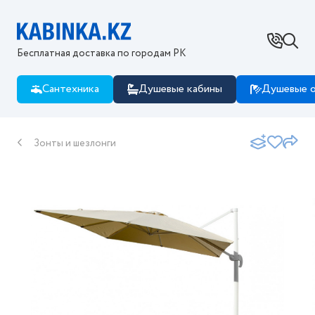
Бесплатная доставка по городам РК
Сантехника
Душевые кабины
Душевые о
Зонты и шезлонги