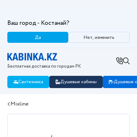
Ваш город - Костанай?
Да
Нет, изменить
Бесплатная доставка по городам РК
Сантехника
Душевые кабины
Душевые о
Mixline