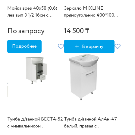
Мойка врез 48х58 (0,6)
Зеркало MIXLINE
лев вып 3 1/2 16см с
прямоугольник 400*1000
сифоном
б/полки KABINKA.KZ
По запросу
14 500 ₸
Подробнее
В корзину
Тумба д/ванной ВЕСТА-52
Тумба д/ванной АлАн-47
с умывальником
белый, правая с
.Альфана-52
умывальником Дора-47