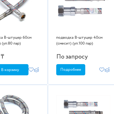
ка В-штуцер 60см
подводка В-штуцер 40см
 (уп.80 пар)
(смесит) (уп.100 пар)
 ₸
По запросу
Подробнее
В корзину