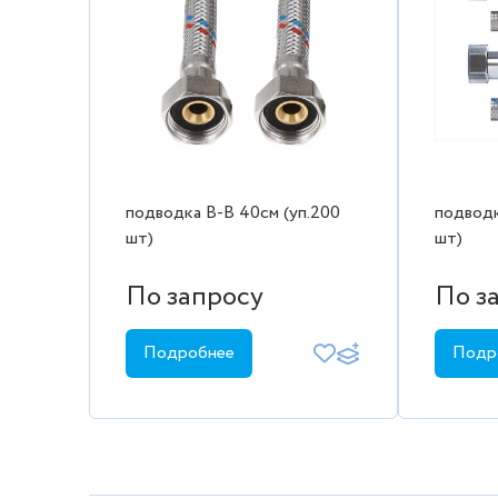
подводка В-В 40см (уп.200
подводк
шт)
шт)
По запросу
По з
Подробнее
Подр