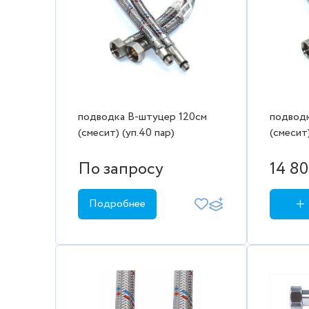
подводка В-штуцер 120см
подводк
(смесит) (уп.40 пар)
(смесит)
По запросу
14 80
Подробнее