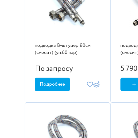
подводка В-штуцер 80см
подвод
(смесит) (уп.60 пар)
(смесит)
По запросу
5 790
Подробнее