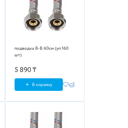
подводка В-В 60см (уп.160
шт)
5 890 ₸
В корзину