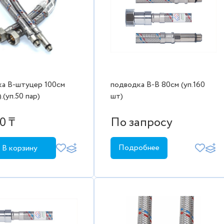
а В-штуцер 100см
подводка В-В 80см (уп.160
.(уп.50 пар)
шт)
0 ₸
По запросу
Подробнее
В корзину