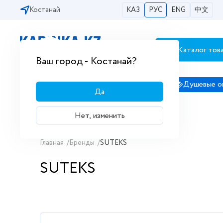
Костанай
КАЗ
РУС
ENG
中文
Каталог тов
Бесплатная доставка по городам РК
Ваш город - Костанай?
Сантехника
Душевые кабины
Душевые о
Да
Нет, изменить
Главная
/
Бренды
/
SUTEKS
SUTEKS