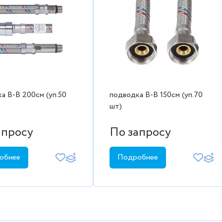
а В-В 200см (уп.50
подводка В-В 150см (уп.70
шт)
апросу
По запросу
обнее
Подробнее