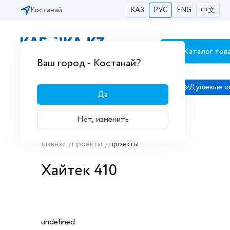
Костанай
КАЗ
РУС
ENG
中文
Каталог тов
Бесплатная доставка по городам РК
Ваш город - Костанай?
Сантехника
Душевые кабины
Душевые о
Да
Нет, изменить
Главная
/
Проекты
/
Проекты
Хайтек 410
undefined