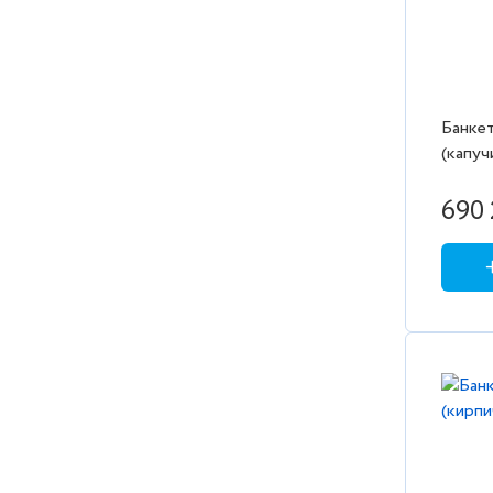
Банкет
(капуч
эмаль
690 