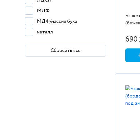
ЛДСП
меланж 290
МДФ
меланж 928
Банкет
МДФ/массив бука
(бежев
молочный
металл
мятный
690 
шпон дуба
натуральный дуб
Сбросить все
шпон дуба/эмаль
океан
шпон ореха
оливковый
шпон ореха/эмаль
орех
орех / серый
орех / черный
пыльная роза
розовый
розовый велюр