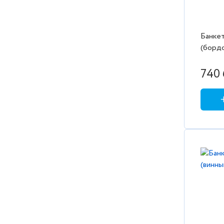
светло-бежевый
светло-серый
серебро
Банкет
(бордо
серо-бежевый
под э
серо-зеленый
740 
серый
сиена
синий
темно-серый
терракотовый
черный
шоколад
янтарный