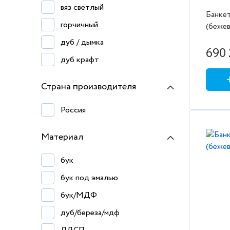
вяз светлый
Банкет
горчичный
(бежев
эмаль
дуб / дымка
690 
дуб крафт
дуб/черный
Страна производителя
дымка
Россия
зелёно-голубой
зеленый
Материал
капучино
бук
кашемир
бук под эмалью
кирпичный
бук/МДФ
меланж 100
дуб/береза/мдф
меланж 191