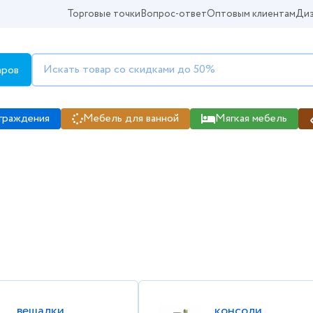
Торговые точки
Вопрос-ответ
Оптовым клиентам
Диз
аров
граждения
Мебель для ванной
Мягкая мебель
зине Kabinka.kz размеры и цены, 
вешалки
консоли