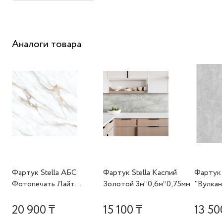
Ниже представлены отзывы, собранные из
различных источников. В разделе размещены как
отзывы покупателей, оставленные на нашем сайте,
так и отзывы о товарах, опубликованные на
маркетплейсах, где мы официально представлены.
Мы ценим ваше мнение! Пожалуйста, поделитесь
своими впечатлениями о продукте. Ваш отзыв поможет
не только нам улучшить наш сервис, но и другим
покупателям сделать осознанный выбор. Благодарим за
то, что делитесь своим опытом!
Добавить отзыв
Аналоги товара