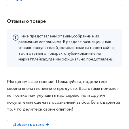
Характеристики
Доставка
Оплата
Гарантия на товар
Цвет
серый
Длина
300 см
Поверхность
матовая
Рельеф
без рельефа
ШтрихКод
144586404
Артикул
K0000235525
Коллекция
Структура камня
Отзывы о товаре