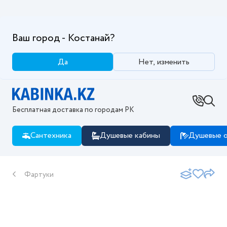
Ваш город - Костанай?
Да
Нет, изменить
Бесплатная доставка по городам РК
Сантехника
Душевые кабины
Душевые о
Фартуки