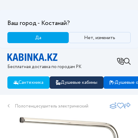
Ваш город - Костанай?
Да
Нет, изменить
Бесплатная доставка по городам РК
Сантехника
Душевые кабины
Душевые о
Полотенцесушитель электрический