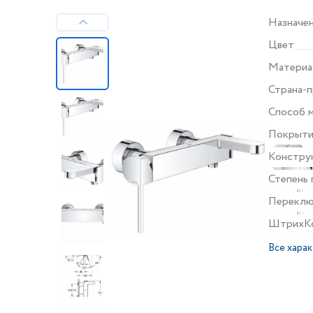
Назначе
Цвет
Материа
Страна-
Способ 
Покрыт
Конструк
Степень 
Переклю
ШтрихК
Все хара