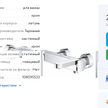
ние
для ванны
хром
л корпуса
латунь
Ц
производитель
Германия
монтажа
настенный
ие
хром
ция излива
статичный
глянца
глянцевый
чатель на фильтр
Нет
од
108595533
ктеристики