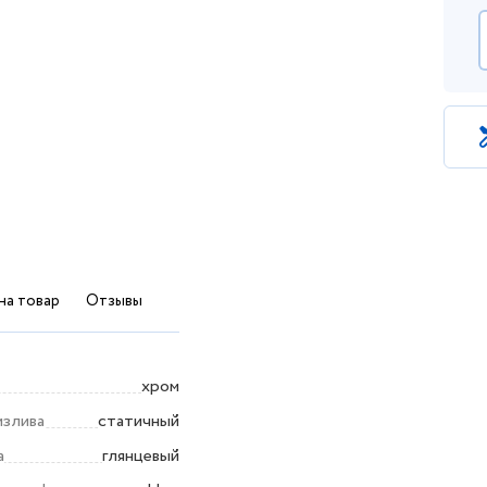
на товар
Отзывы
хром
излива
статичный
а
глянцевый