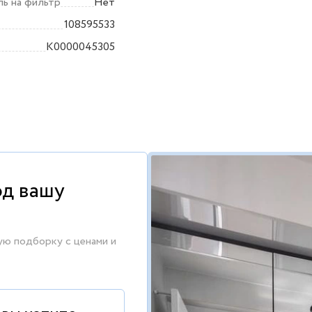
ь на фильтр
Нет
108595533
K0000045305
од вашу
ую подборку с ценами и