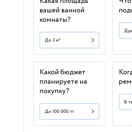
Какая площадь
Что
вашей ванной
под
комнаты?
Какой бюджет
Ког
планируете на
рем
покупку?