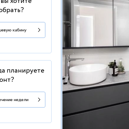
 вы хотите
обрать?
да планируете
онт?