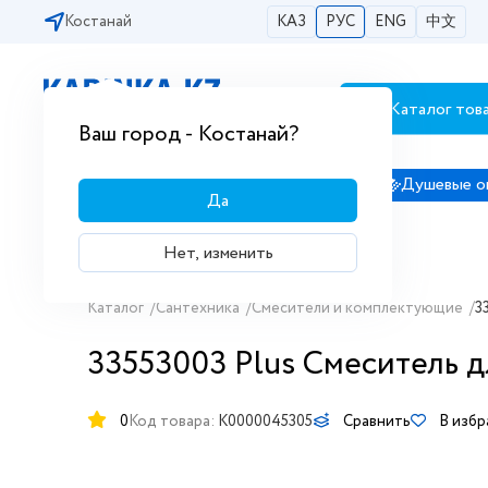
Костанай
КАЗ
РУС
ENG
中文
Каталог тов
Бесплатная доставка по городам РК
Ваш город - Костанай?
Сантехника
Душевые кабины
Душевые о
Да
Нет, изменить
Каталог
/
Сантехника
/
Смесители и комплектующие
/
3
33553003 Plus Смеситель д
0
Код товара:
K0000045305
Сравнить
В изб