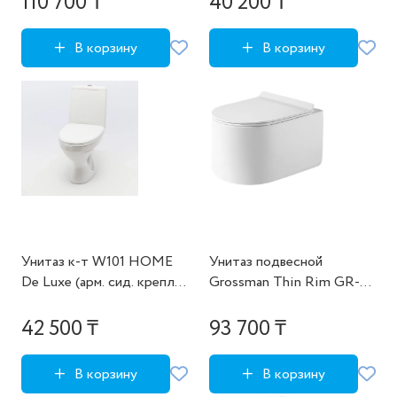
110 700 ₸
40 200 ₸
В корзину
В корзину
Унитаз к-т W101 HOME
Унитаз подвесной
De Luxe (арм. сид. крепл.)
Grossman Thin Rim GR-
ВКЗ (дубль к 113733438)
5606SQ (500х360х362)
тонкий ободок,белый с
42 500 ₸
93 700 ₸
тонкой
крышкой,микролифт,смыв
В корзину
В корзину
торнадо,1 место