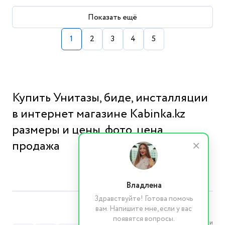
Показать ещё
1
2
3
4
5
Купить Унитазы, биде, инсталляции
в интернет магазине Kabinka.kz
размеры и цены, фото, цена,
продажа
Владлена
Здравствуйте! Готова помочь
вам. Напишите мне, если у вас
появятся вопросы.
Реквизиты компании