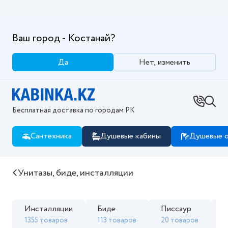
Ваш город - Костанай?
Да
Нет, изменить
Бесплатная доставка по городам РК
Сантехника
Душевые кабины
Душевые о
Купить Унитазы, биде, инсталляции в интернет маг
Унитазы, биде, инсталляции
Инсталляции
Биде
Писсаур
Ч
1355 товаров
113 товаров
20 товаров
5