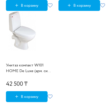
В корзину
В корзину
Унитаз компакт W101
HOME De Luxe (арм. сид.
крепл.) ВКЗ (дубль к
104192098)
42 500 ₸
В корзину