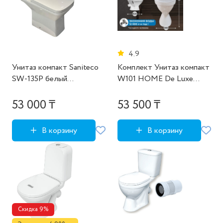
4.9
Унитаз компакт Saniteco
Комплект Унитаз компакт
SW-135P белый
W101 HOME De Luxe
600х360х810 (дубль для
(арм. сид. крепл.) ВКЗ
123502591)
PREMIUM
53 000 ₸
53 500 ₸
В корзину
В корзину
Скидка 9%