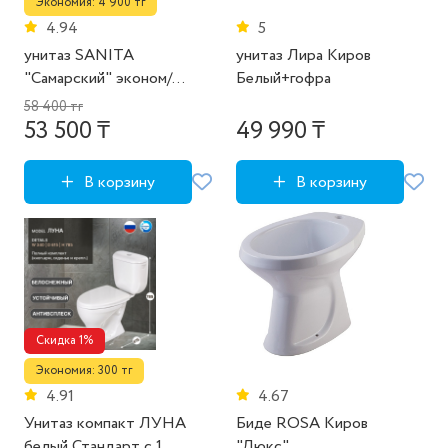
Экономия: 4 900 тг
4.94
5
унитаз SANITA
унитаз Лира Киров
"Самарский" эконом/
Белый+гофра
стандарт
58 400 тг
53 500 ₸
49 990 ₸
В корзину
В корзину
Скидка 1%
Экономия: 300 тг
4.91
4.67
Унитаз компакт ЛУНА
Биде ROSA Киров
белый Стандарт с 1
"Люкс"