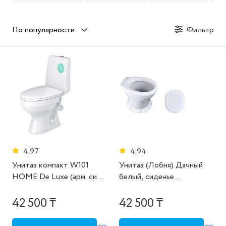
По популярности
Фильтр
4.97
4.94
Унитаз компакт W101
Унитаз (Лобня) Дачный
HOME De Luxe (арм. сид.
белый, сиденье
крепл.) ВКЗ (дубль к
(пластиковое крепление)
13800089)
42 500 ₸
42 500 ₸