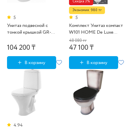
Скидка 3%
Экономия: 980 тг
5
5
Унитаз подвесной с
Комплект Унитаз компакт
тонкой крышкой GR-
W101 HOME De Luxe
4451S
(арм. сид. крепл.) ВКЗ
48 080 тг
(чёрная крышка бачка с
104 200 ₸
47 100 ₸
черным сиденьем) + 1 реж
арматура
В корзину
В корзину
4.94