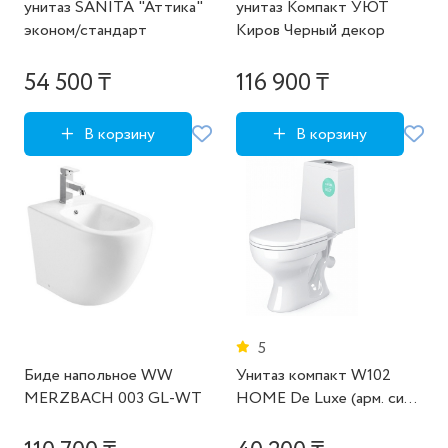
унитаз SANITA "Аттика"
унитаз Компакт УЮТ
эконом/стандарт
Киров Черный декор
54 500 ₸
116 900 ₸
В корзину
В корзину
5
Биде напольное WW
Унитаз компакт W102
MERZBACH 003 GL-WT
HOME De Luxe (арм. сид.
крепл.) ВКЗ (СОРТ 1)