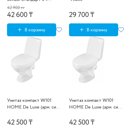
уровн.арматурой,
42 900 тг
сиденьем и крепл. ВКЗ
42 600 ₸
29 700 ₸
В корзину
В корзину
Унитаз компакт W101
Унитаз компакт W101
HOME De Luxe (арм. сид.
HOME De Luxe (арм. сид.
крепл.) ВКЗ (108582716)
крепл.) ВКЗ (119021832)
42 500 ₸
42 500 ₸