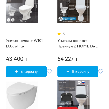
5
Унитаз компакт W101
Унитазы-компакт
LUX white
Премиум 2 HOME De
Luxe с 2-х уровневой
арматурой, сиденьем
43 400 ₸
54 227 ₸
микролифт (100%
комплектация)
В корзину
В корзину