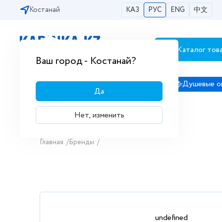
Костанай
КАЗ
РУС
ENG
中文
Каталог тов
Бесплатная доставка по городам РК
Ваш город - Костанай?
Сантехника
Душевые кабины
Душевые о
Да
Нет, изменить
Главная
/
Бренды
/
undefined