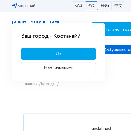
Костанай
КАЗ
РУС
ENG
中文
Каталог тов
Бесплатная доставка по городам РК
Ваш город - Костанай?
Сантехника
Душевые кабины
Душевые о
Да
Нет, изменить
Главная
/
Бренды
/
undefined