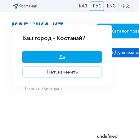
Костанай
КАЗ
РУС
ENG
中文
Каталог тов
Бесплатная доставка по городам РК
Ваш город - Костанай?
Сантехника
Душевые кабины
Душевые о
Да
Нет, изменить
Главная
/
Бренды
/
undefined