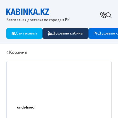
Ваш город - Костанай?
Да
Нет, изменить
Бесплатная доставка по городам РК
Сантехника
Душевые кабины
Душевые о
Корзина