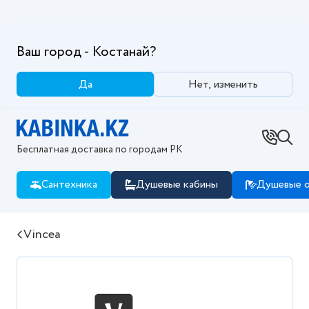
Ваш город - Костанай?
Да
Нет, изменить
Бесплатная доставка по городам РК
Сантехника
Душевые кабины
Душевые о
Vincea