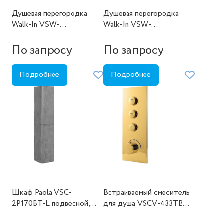
Душевая перегородка
Душевая перегородка
Walk-In VSW-
Walk-In VSW-
1HWS700CLGM,
1HWS900MRGM,
700*2000, вороненая
900*2000, вороненая
По запросу
По запросу
сталь, стекло прозрачное
сталь, стекло зеркальное
Подробнее
Подробнее
Шкаф Paola VSC-
Встраиваемый смеситель
2P170BT-L подвесной,
для душа VSCV-433TBG
1700*350*350, Beton,
трехфункциональный,