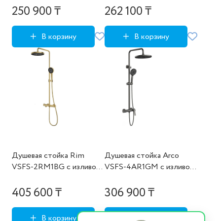
левый, , шт
термостатический,
250 900 ₸
262 100 ₸
брашированное золо
В корзину
В корзину
Душевая стойка Rim
Душевая стойка Arco
VSFS-2RM1BG с изливом,
VSFS-4AR1GM с изливом,
брашированное золото, ,
вороненая сталь, , шт
шт
405 600 ₸
306 900 ₸
В корзину
В корзину