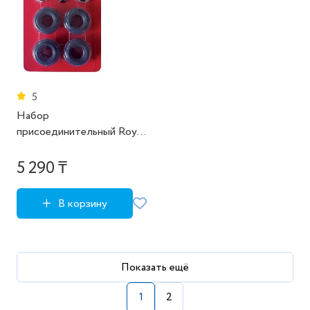
5
Набор
присоединительный Royal
Thermo 3/4" black
5 290 ₸
В корзину
Показать ещё
1
2