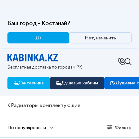
Ваш город - Костанай?
Да
Нет, изменить
Бесплатная доставка по городам РК
Сантехника
Душевые кабины
Душевые о
Купить Радиаторы комплектующие в интернет мага
Радиаторы комплектующие
По популярности
Фильтр