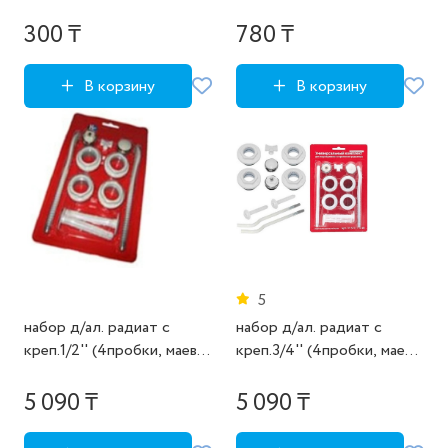
300 ₸
780 ₸
В корзину
В корзину
5
набор д/ал. радиат с
набор д/ал. радиат с
креп.1/2'' (4пробки, маев.,
креп.3/4'' (4пробки, маев.,
загл., 2 кронштейна).
загл.2 кронштейна).
5 090 ₸
5 090 ₸